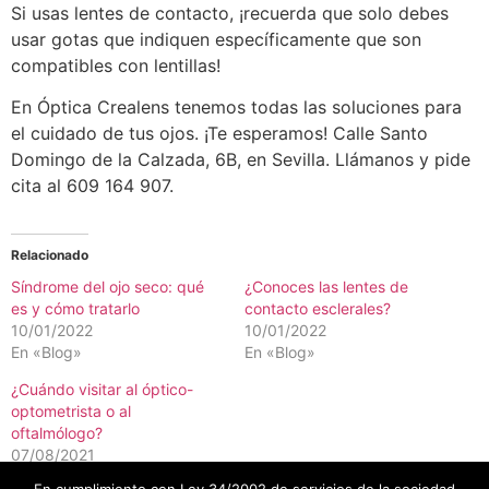
Si usas lentes de contacto, ¡recuerda que solo debes
usar gotas que indiquen específicamente que son
compatibles con lentillas!
En Óptica Crealens tenemos todas las soluciones para
el cuidado de tus ojos. ¡Te esperamos! Calle Santo
Domingo de la Calzada, 6B, en Sevilla. Llámanos y pide
cita al 609 164 907.
Relacionado
Síndrome del ojo seco: qué
¿Conoces las lentes de
es y cómo tratarlo
contacto esclerales?
10/01/2022
10/01/2022
En «Blog»
En «Blog»
¿Cuándo visitar al óptico-
optometrista o al
oftalmólogo?
07/08/2021
En «Blog»