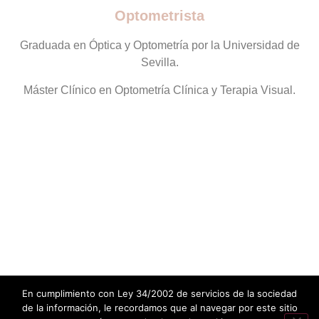
Optometrista
Graduada en Óptica y Optometría por la Universidad de
Sevilla.
Máster Clínico en Optometría Clínica y Terapia Visual.
Pregúntanos cualquier duda.
Tu salud visual es importante para nosotros. Te
asesoramos para poder recomendarte lo que es
mejor para ti.
En cumplimiento con Ley 34/2002 de servicios de la sociedad
de la información, le recordamos que al navegar por este sitio