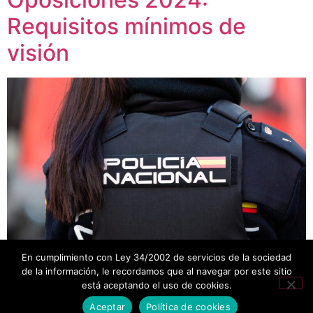
Requisitos mínimos de
visión
En cumplimiento con Ley 34/2002 de servicios de la sociedad
¿Estás pensando en opositar para los Cuerpos de
de la información, le recordamos que al navegar por este sitio
Seguridad del Estado? Conoce los requisitos visuales
está aceptando el uso de cookies.
para ser Policía Nacional, Guardia Civil, Bombero… Y
Aceptar
Política de cookies
cómo podemos ayudarte.