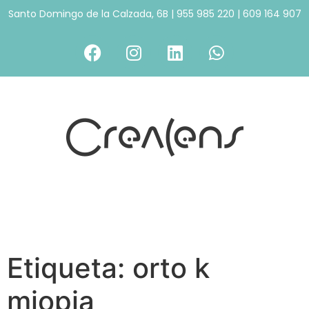
Santo Domingo de la Calzada, 6B
|
955 985 220
|
609 164 907
Etiqueta:
orto k
miopia