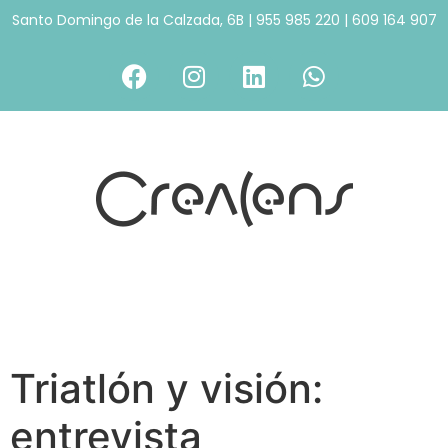
Santo Domingo de la Calzada, 6B
|
955 985 220
|
609 164 907
Triatlón y visión:
entrevista